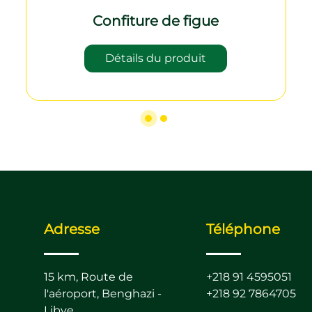
Confiture de figue
Détails du produit
Adresse
Téléphone
15 km, Route de
+218 91 4595051
l'aéroport, Benghazi -
+218 92 7864705
Libye