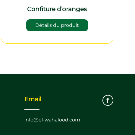
Confiture d’oranges
Détails du produit
Email
info@el-wahafood.com